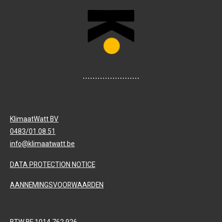
l
e
a
l
e
l
r
e
n
e
n
.......................
KlimaatWatt BV
0483/01.08.51
info@klimaatwatt.be
DATA PROTECTION NOTICE
AANNEMINGSVOORWAARDEN