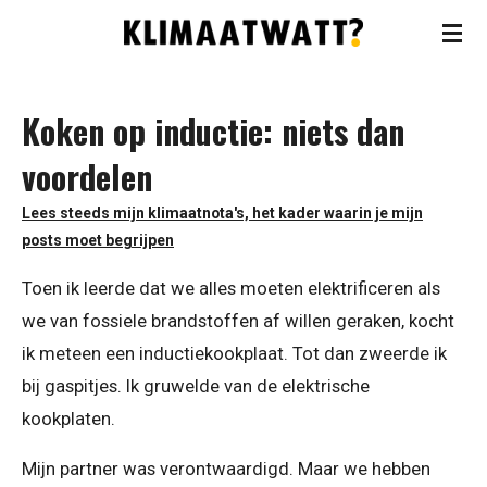
Ga
direct
naar
Koken op inductie: niets dan
de
hoofdinhoud
voordelen
Lees steeds mijn klimaatnota's, het kader waarin je mijn
posts moet begrijpen
Toen ik leerde dat we alles moeten elektrificeren als
we van fossiele brandstoffen af willen geraken, kocht
ik meteen een inductiekookplaat. Tot dan zweerde ik
bij gaspitjes. Ik gruwelde van de elektrische
kookplaten.
Mijn partner was verontwaardigd. Maar we hebben