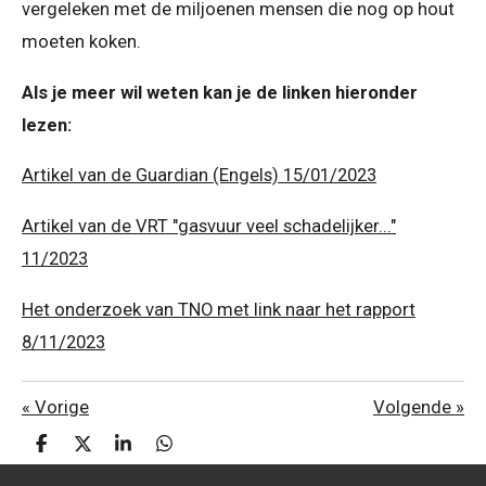
vergeleken met de miljoenen mensen die nog op hout
moeten koken.
Als je meer wil weten kan je de linken hieronder
lezen:
Artikel van de Guardian (Engels) 15/01/2023
Artikel van de VRT "gasvuur veel schadelijker..."
11/2023
Het onderzoek van TNO met link naar het rapport
8/11/2023
«
Vorige
Volgende
»
D
D
S
D
e
e
h
e