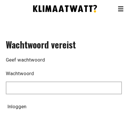
Ga
direct
naar
de
Wachtwoord vereist
hoofdinhoud
Geef wachtwoord
Wachtwoord
Inloggen