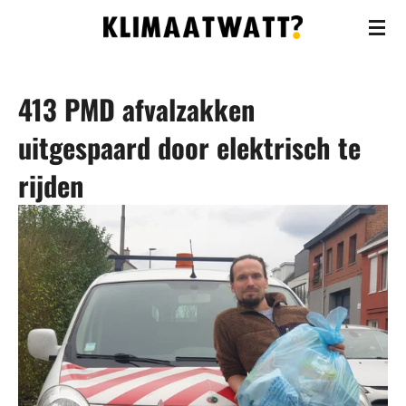
Ga
direct
naar
413 PMD afvalzakken
de
hoofdinhoud
uitgespaard door elektrisch te
rijden